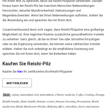
mit Ihrem Arzt zu sprechen, bevor Sie Reishi-Pilzpulver verwenden. Darüber
hinaus kann der Reishi-Pilz bei manchen Menschen Nebenwirkungen
hervorrufen, darunter Mundtrockenheit, Halsreizungen und
Magenbeschwerden. Wenn bei Ihnen Nebenwirkungen auftreten, stellen Sie
die Anwendung ein und sprechen Sie mit Ihrem Arzt.
Zusammenfassend lässt sich sagen, dass Reishi-Pilzpulver eine großartige
Möglichkeit ist, Ihrer täglichen Routine zusätzliche gesundheitliche Vorteile
zu verleihen. Ganz gleich, ob Sie es Ihrem Tee oder Smoothie hinzufügen
oder es als Ergänzung verwenden, Sie können seine zahlreichen Vorteile
erleben. Halten Sie sich unbedingt an die empfohlene Dosierung und
sprechen Sie mit Ihrem Arzt, wenn Sie Bedenken haben.
Kaufen Sie Reishi-Pilz
Kaufen Sie
hier
Ihr zertifiziertes Bio-Reishi-Pilzpulver
WEITERLESEN
Aging
Antioxidant-rich
antioxidants
Chinese medicine
Coffee
Cooking
Dosage
TAGS
:
,
,
,
,
,
,
,
Health benefits
Heart health
Immune system
Immune-boosting
Precautions
Reishi
,
,
,
,
,
mushroom
Reishi Mushroom Powder
Relaxing effect.
smoothies
Stress and anxiety
,
,
,
,
,